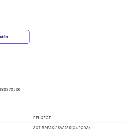
ación
SB82979526
PEUGEOT
307 BREAK / SW (S1)(04.2002)