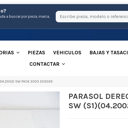
io?
uda a buscar por pieza, marca,
ORIAS
PIEZAS
VEHICULOS
BAJAS Y TASAC
CONTACTAR
(04.2002) SW PACK 2003 203029
PARASOL DEREC
SW (S1)(04.20