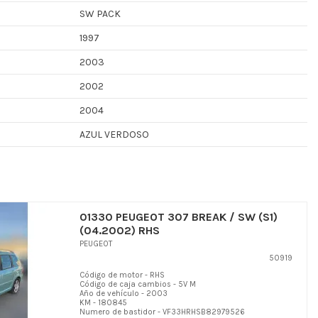
SW PACK
1997
2003
2002
2004
AZUL VERDOSO
01330 PEUGEOT 307 BREAK / SW (S1)
(04.2002) RHS
PEUGEOT
50919
Código de motor - RHS
Código de caja cambios - 5V M
Año de vehículo - 2003
KM - 180845
Numero de bastidor - VF33HRHSB82979526