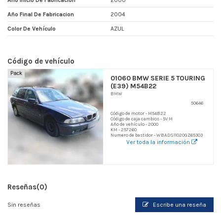
Año Inicio De Fabricacion
2000
Año Final De Fabricacion
2004
Color De Vehículo
AZUL
Código de vehículo
Pack
01060 BMW SERIE 5 TOURING
(E39) M54B22
BMW
50646
Código de motor - M54B22
Código de caja cambios - 5V M
Año de vehículo - 2000
KM - 257260
Numero de bastidor - WBADS11020GZ65303
Ver toda la información
Reseñas
(0)
Sin reseñas
Escribe una reseña