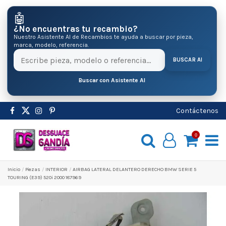
🤖
¿No encuentras tu recambio?
Nuestro Asistente AI de Recambios te ayuda a buscar por pieza,
marca, modelo, referencia.
BUSCAR AI
Buscar con Asistente AI
Contáctenos
0
Inicio
Pіezas
INTERIOR
AIRBAG LATERAL DELANTERO DERECHO BMW SERIE 5
TOURING (E39) 520i 2000 187969