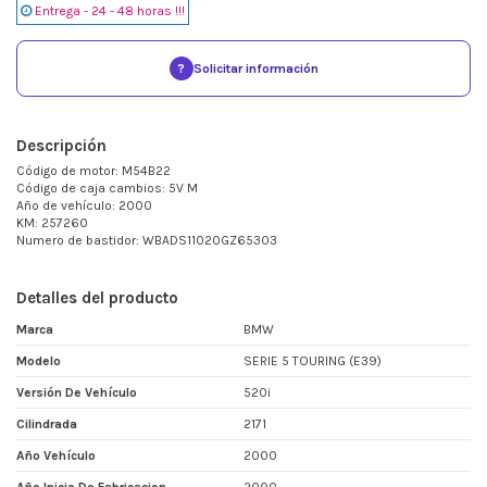
Entrega - 24 - 48 horas !!!
?
Solicitar información
Descripción
Código de motor: M54B22
Código de caja cambios: 5V M
Año de vehículo: 2000
KM: 257260
Numero de bastidor: WBADS11020GZ65303
Detalles del producto
Marca
BMW
Modelo
SERIE 5 TOURING (E39)
Versión De Vehículo
520i
Cilindrada
2171
Año Vehículo
2000