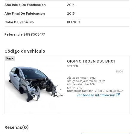
Año Inicio De Fabricacion
2014
Año Final De Fabricacion
2015
Color De Vehículo
BLANCO
Referencia
9688503477
Código de vehículo
Pack
01614 CITROEN DS5 BH01
CITROEN
51209
Código de motor - BH01
Código de caja cambios - M 6V
Año de vehículo - 2014
KM - 1412140
Numero de bastidor - VF7KFBHZMES511527
Ver toda la información
Reseñas
(0)