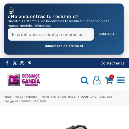
🤖
¿No encuentras tu recambio?
Nuestro Asistente AI de Recambios te ayuda a buscar por pieza,
marca, modelo, referencia.
BUSCAR AI
Buscar con Asistente AI
Contáctenos
0
Inicio
Pіezas
INTERIOR
MANETA INTERIOR TRASERA IZQUIERDA CITROEN DS5
Design 2014 9688503477 212838