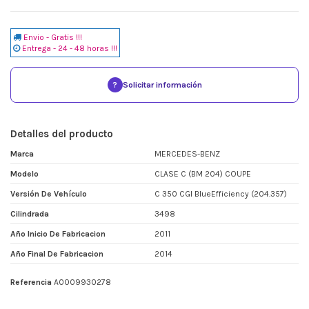
Envio - Gratis !!!
Entrega - 24 - 48 horas !!!
?
Solicitar información
Detalles del producto
Marca
MERCEDES-BENZ
Modelo
CLASE C (BM 204) COUPE
Versión De Vehículo
C 350 CGI BlueEfficiency (204.357)
Cilindrada
3498
Año Inicio De Fabricacion
2011
Año Final De Fabricacion
2014
Referencia
A0009930278