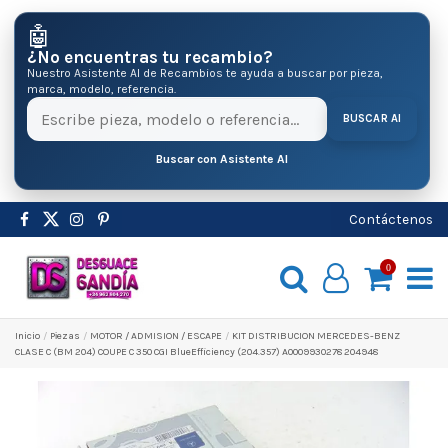
🤖
¿No encuentras tu recambio?
Nuestro Asistente AI de Recambios te ayuda a buscar por pieza,
marca, modelo, referencia.
BUSCAR AI
Buscar con Asistente AI
Contáctenos
0
Inicio
Pіezas
MOTOR / ADMISION / ESCAPE
KIT DISTRIBUCION MERCEDES-BENZ
CLASE C (BM 204) COUPE C 350 CGI BlueEfficiency (204.357) A0009930278 204948