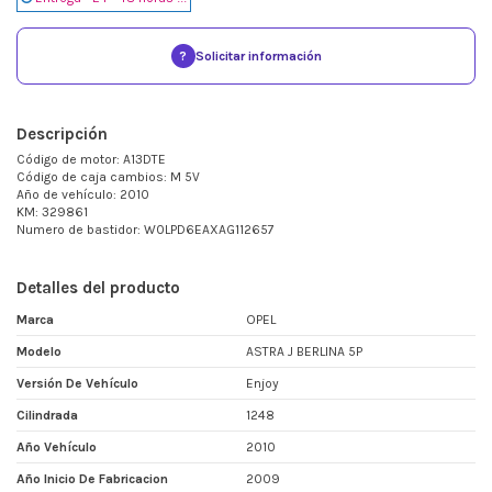
?
Solicitar información
Descripción
Código de motor: A13DTE
Código de caja cambios: M 5V
Año de vehículo: 2010
KM: 329861
Numero de bastidor: W0LPD6EAXAG112657
Detalles del producto
Marca
OPEL
Modelo
ASTRA J BERLINA 5P
Versión De Vehículo
Enjoy
Cilindrada
1248
Año Vehículo
2010
Año Inicio De Fabricacion
2009