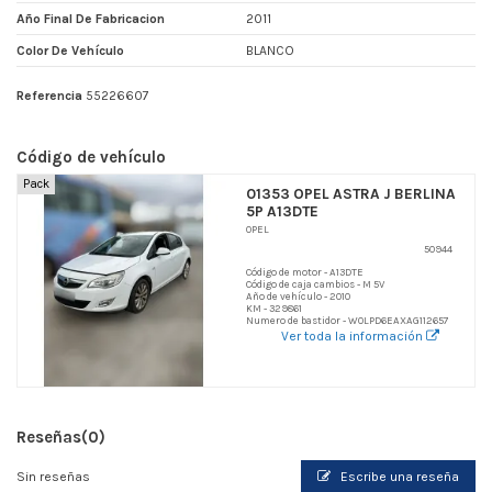
Año Final De Fabricacion
2011
Color De Vehículo
BLANCO
Referencia
55226607
Código de vehículo
Pack
01353 OPEL ASTRA J BERLINA
5P A13DTE
OPEL
50944
Código de motor - A13DTE
Código de caja cambios - M 5V
Año de vehículo - 2010
KM - 329861
Numero de bastidor - W0LPD6EAXAG112657
Ver toda la información
Reseñas
(0)
Sin reseñas
Escribe una reseña