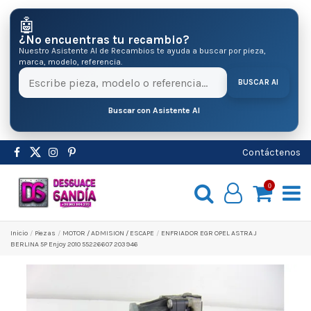
🤖
¿No encuentras tu recambio?
Nuestro Asistente AI de Recambios te ayuda a buscar por pieza,
marca, modelo, referencia.
BUSCAR AI
Buscar con Asistente AI
Contáctenos
0
Inicio
Pіezas
MOTOR / ADMISION / ESCAPE
ENFRIADOR EGR OPEL ASTRA J
BERLINA 5P Enjoy 2010 55226607 203946