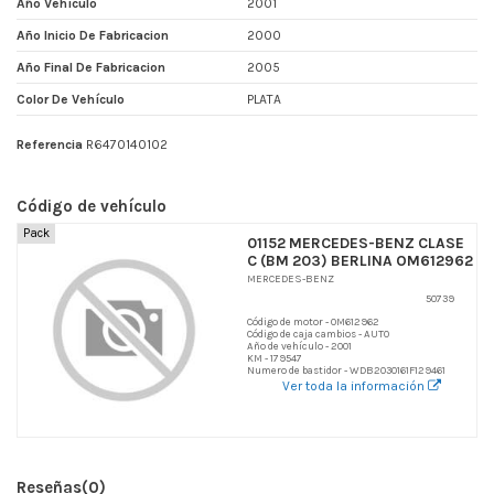
Año Vehículo
2001
Año Inicio De Fabricacion
2000
Año Final De Fabricacion
2005
Color De Vehículo
PLATA
Referencia
R6470140102
Código de vehículo
Pack
01152 MERCEDES-BENZ CLASE
C (BM 203) BERLINA OM612962
MERCEDES-BENZ
50739
Código de motor - OM612962
Código de caja cambios - AUTO
Año de vehículo - 2001
KM - 179547
Numero de bastidor - WDB2030161F129461
Ver toda la información
Reseñas
(0)