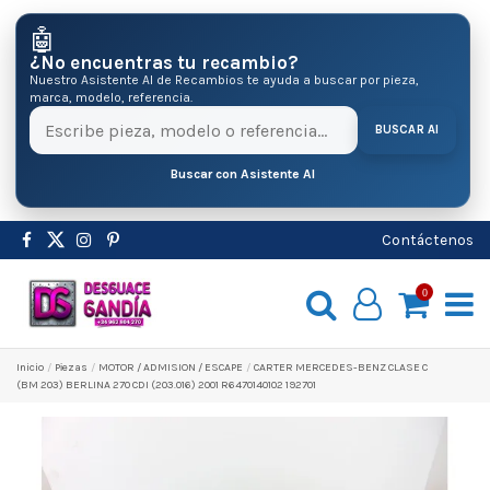
🤖
¿No encuentras tu recambio?
Nuestro Asistente AI de Recambios te ayuda a buscar por pieza,
marca, modelo, referencia.
BUSCAR AI
Buscar con Asistente AI
Contáctenos
0
Inicio
Pіezas
MOTOR / ADMISION / ESCAPE
CARTER MERCEDES-BENZ CLASE C
(BM 203) BERLINA 270 CDI (203.016) 2001 R6470140102 192701