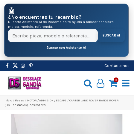
🤖
¿No encuentras tu recambio?
Nuestro Asistente AI de Recambios te ayuda a buscar por pieza,
marca, modelo, referencia.
BUSCAR AI
Buscar con Asistente AI
Contáctenos
0
Inicio
Pіezas
MOTOR / ADMISION / ESCAPE
CARTER LAND ROVER RANGE ROVER
(LP) HSE (165kW) 1995 202923