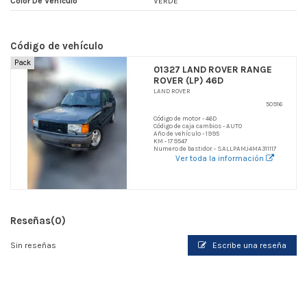
Color De Vehículo
VERDE
Código de vehículo
Pack
01327 LAND ROVER RANGE
ROVER (LP) 46D
LAND ROVER
50916
Código de motor - 46D
Código de caja cambios - AUTO
Año de vehículo - 1995
KM - 179547
Numero de bastidor - SALLPAMJ4MA311117
Ver toda la información
Reseñas
(0)
Sin reseñas
Escribe una reseña