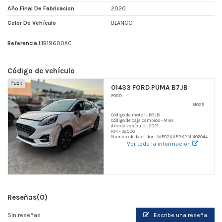
Año Final De Fabricacion
2020
Color De Vehículo
BLANCO
Referencia
L1B19600AC
Código de vehículo
Pack
01433 FORD PUMA B7JB
FORD
51025
Código de motor - B7JB
Código de caja cambios - M 6V
Año de vehículo - 2021
KM - 32596
Numero de bastidor - WF02XXERK2MM06044
Ver toda la información
Reseñas
(0)
Sin reseñas
Escribe una reseña