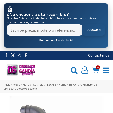
🤖
¿No encuentras tu recambio?
Nuestro Asistente AI de Recambios te ayuda a buscar por pieza,
marca, modelo, referencia.
BUSCAR AI
Buscar con Asistente AI
Contáctenos
0
Inicio
Pіezas
MOTOR / ADMISION / ESCAPE
FILTRO AIRE FORD PUMA Hybrid ST-
Line 2021 L1B19600AC 206343