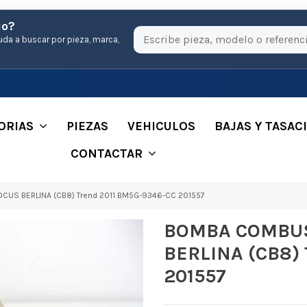
io?
uda a buscar por pieza, marca,
ORIAS
PIEZAS
VEHICULOS
BAJAS Y TASAC
CONTACTAR
US BERLINA (CB8) Trend 2011 BM5G-9346-CC 201557
BOMBA COMBUS
BERLINA (CB8) 
201557