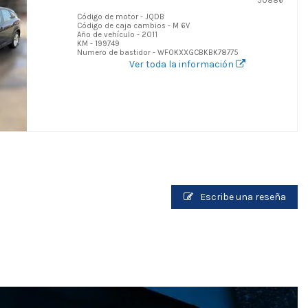
50886
Código de motor - JQDB
Código de caja cambios - M 6V
Año de vehículo - 2011
KM - 199749
Numero de bastidor - WF0KXXGCBKBK78775
Ver toda la información
Escribe una reseña