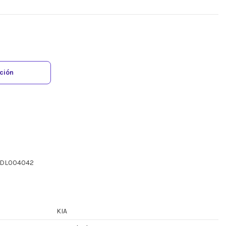
ación
ADL004042
KIA