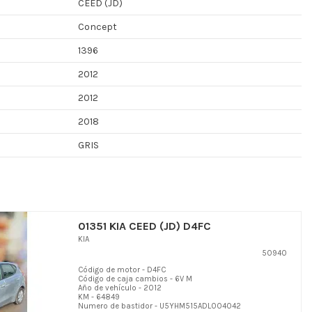
CEED (JD)
Concept
1396
2012
2012
2018
GRIS
01351 KIA CEED (JD) D4FC
KIA
50940
Código de motor - D4FC
Código de caja cambios - 6V M
Año de vehículo - 2012
KM - 64849
Numero de bastidor - U5YHM515ADL004042