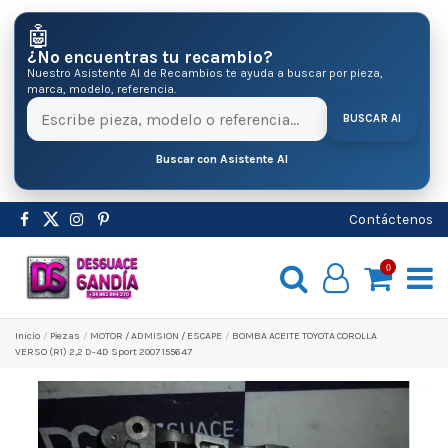
🤖
¿No encuentras tu recambio?
Nuestro Asistente AI de Recambios te ayuda a buscar por pieza,
marca, modelo, referencia.
BUSCAR AI
Buscar con Asistente AI
Contáctenos
0
Inicio
Pіezas
MOTOR / ADMISION / ESCAPE
BOMBA ACEITE TOYOTA COROLLA
VERSO (R1) 2,2 D-4D Sport 2007 155647