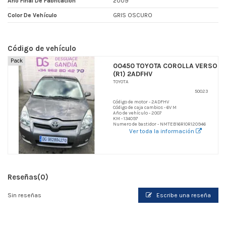
Año Final De Fabricacion
2009
Color De Vehículo
GRIS OSCURO
Código de vehículo
Pack
00450 TOYOTA COROLLA VERSO
(R1) 2ADFHV
TOYOTA
50023
Código de motor - 2ADFHV
Código de caja cambios - 6V M
Año de vehículo - 2007
KM - 134097
Numero de bastidor - NMTEB16R10R120946
Ver toda la información
Reseñas
(0)
Sin reseñas
Escribe una reseña