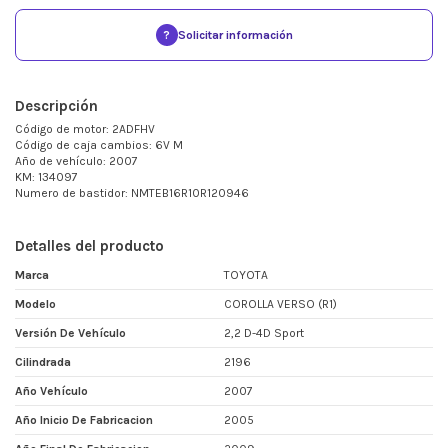
?
Solicitar información
Descripción
Código de motor: 2ADFHV
Código de caja cambios: 6V M
Año de vehículo: 2007
KM: 134097
Numero de bastidor: NMTEB16R10R120946
Detalles del producto
Marca
TOYOTA
Modelo
COROLLA VERSO (R1)
Versión De Vehículo
2,2 D-4D Sport
Cilindrada
2196
Año Vehículo
2007
Año Inicio De Fabricacion
2005