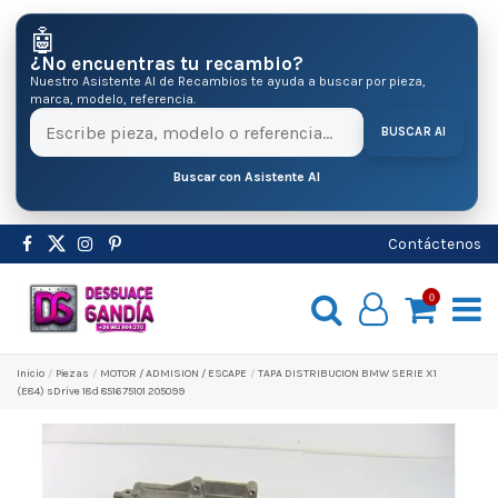
🤖
¿No encuentras tu recambio?
Nuestro Asistente AI de Recambios te ayuda a buscar por pieza,
marca, modelo, referencia.
BUSCAR AI
Buscar con Asistente AI
Contáctenos
0
Inicio
Pіezas
MOTOR / ADMISION / ESCAPE
TAPA DISTRIBUCION BMW SERIE X1
(E84) sDrive 18d 851675101 205099