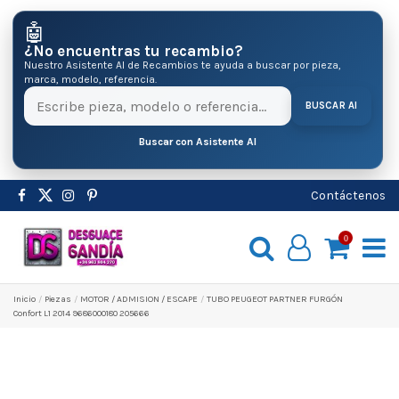
🤖
¿No encuentras tu recambio?
Nuestro Asistente AI de Recambios te ayuda a buscar por pieza,
marca, modelo, referencia.
BUSCAR AI
Buscar con Asistente AI
Contáctenos
0
Inicio
Pіezas
MOTOR / ADMISION / ESCAPE
TUBO PEUGEOT PARTNER FURGÓN
Confort L1 2014 9686000180 205666