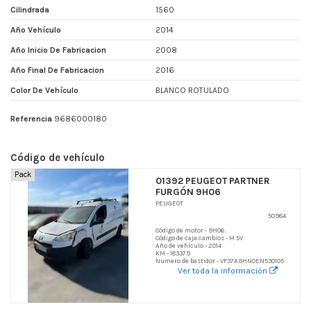
Cilindrada
1560
Año Vehículo
2014
Año Inicio De Fabricacion
2008
Año Final De Fabricacion
2016
Color De Vehículo
BLANCO ROTULADO
Referencia
9686000180
Código de vehículo
Pack
01392 PEUGEOT PARTNER
FURGÓN 9H06
PEUGEOT
50984
Código de motor - 9H06
Código de caja cambios - M 5V
Año de vehículo - 2014
KM - 183379
Numero de bastidor - VF37A9HN0EN530105
Ver toda la información