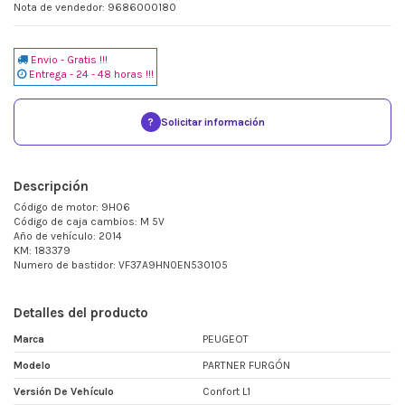
Nota de vendedor: 9686000180
Envio - Gratis !!!
Entrega - 24 - 48 horas !!!
?
Solicitar información
Descripción
Código de motor: 9H06
Código de caja cambios: M 5V
Año de vehículo: 2014
KM: 183379
Numero de bastidor: VF37A9HN0EN530105
Detalles del producto
Marca
PEUGEOT
Modelo
PARTNER FURGÓN
Versión De Vehículo
Confort L1