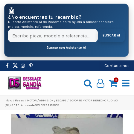
🤖
¿No encuentras tu recambio?
Nuestro Asistente AI de Recambios te ayuda a buscar por pieza,
marca, modelo, referencia.
BUSCAR AI
Buscar con Asistente AI
Contáctenos
0
Inicio
Pіezas
MOTOR / ADMISION / ESCAPE
SOPORTE MOTOR DERECHO AUDI A3
(8P1) 2.0 TDI Ambiente 1K0199262 183809