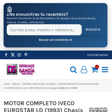
🤖
¿No encuentras tu recambio?
Nuestro Asistente AI de Recambios te ayuda a buscar por pieza,
marca, modelo, referencia.
BUSCAR AI
Buscar con Asistente AI
Contáctenos
0
Inicio
Pіezas
MOTOR / ADMISION / ESCAPE
MOTOR COMPLETO IVECO EUROSTAR
LD (1993) Chasis (LD 240 E 38 6X2) Gran espacio 846041S 215558
MOTOR COMPLETO IVECO
EUROSTAR LD (1993) Chasis