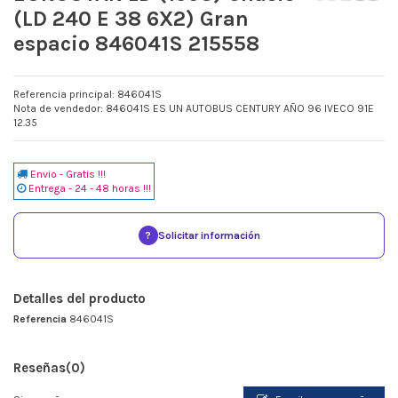
(LD 240 E 38 6X2) Gran
espacio 846041S 215558
Referencia principal: 846041S
Nota de vendedor: 846041S ES UN AUTOBUS CENTURY AÑO 96 IVECO 91E
12.35
Envio - Gratis !!!
Entrega - 24 - 48 horas !!!
?
Solicitar información
Detalles del producto
Referencia
846041S
Reseñas
(0)