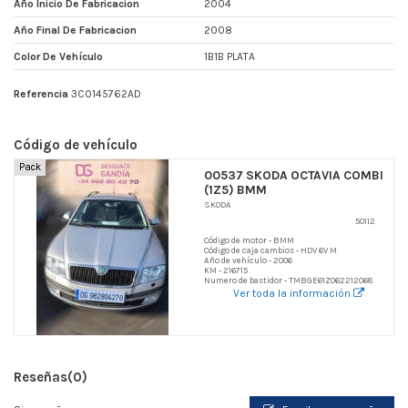
Año Inicio De Fabricacion
2004
Año Final De Fabricacion
2008
Color De Vehículo
1B1B PLATA
Referencia
3C0145762AD
Código de vehículo
Pack
00537 SKODA OCTAVIA COMBI
(1Z5) BMM
SKODA
50112
Código de motor - BMM
Código de caja cambios - HDV 6V M
Año de vehículo - 2006
KM - 216715
Numero de bastidor - TMBGE61Z062212068
Ver toda la información
Reseñas
(0)