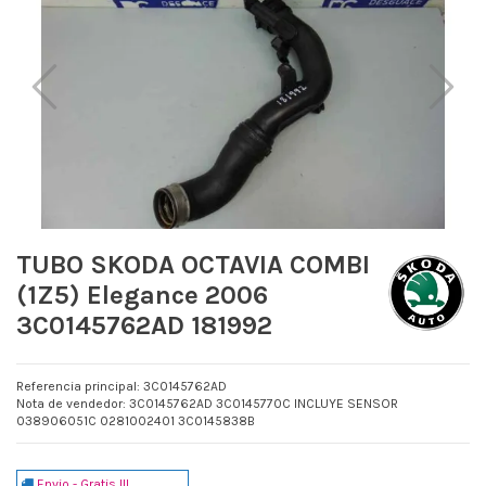
TUBO SKODA OCTAVIA COMBI
(1Z5) Elegance 2006
3C0145762AD 181992
Referencia principal: 3C0145762AD
Nota de vendedor: 3C0145762AD 3C0145770C INCLUYE SENSOR
038906051C 0281002401 3C0145838B
Envio - Gratis !!!