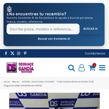
🤖
¿No encuentras tu recambio?
Nuestro Asistente AI de Recambios te ayuda a buscar por pieza,
marca, modelo, referencia.
BUSCAR AI
Buscar con Asistente AI
Contáctenos
0
Inicio
Pіezas
MOTOR / ADMISION / ESCAPE
TUBO SKODA OCTAVIA COMBI (1Z5)
Elegance 2006 3C0145762AD 181992