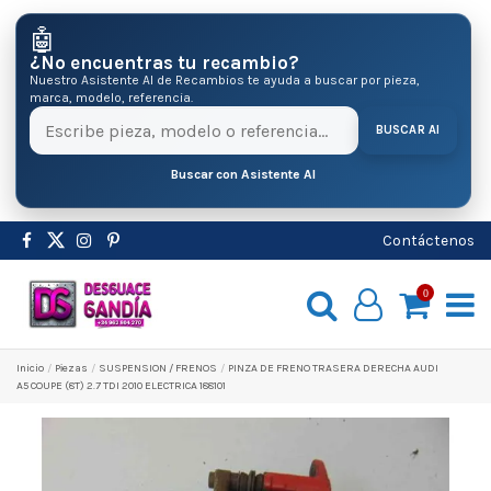
🤖
¿No encuentras tu recambio?
Nuestro Asistente AI de Recambios te ayuda a buscar por pieza,
marca, modelo, referencia.
BUSCAR AI
Buscar con Asistente AI
Contáctenos
0
Inicio
Pіezas
SUSPENSION / FRENOS
PINZA DE FRENO TRASERA DERECHA AUDI
A5 COUPE (8T) 2.7 TDI 2010 ELECTRICA 188101