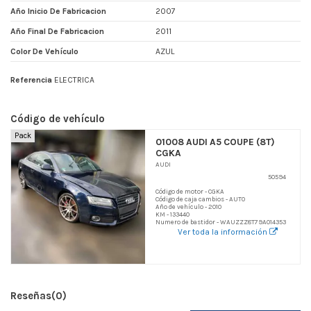
Año Inicio De Fabricacion
2007
Año Final De Fabricacion
2011
Color De Vehículo
AZUL
Referencia
ELECTRICA
Código de vehículo
Pack
01008 AUDI A5 COUPE (8T)
CGKA
AUDI
50594
Código de motor - CGKA
Código de caja cambios - AUTO
Año de vehículo - 2010
KM - 133440
Numero de bastidor - WAUZZZ8T79A014353
Ver toda la información
Reseñas
(0)