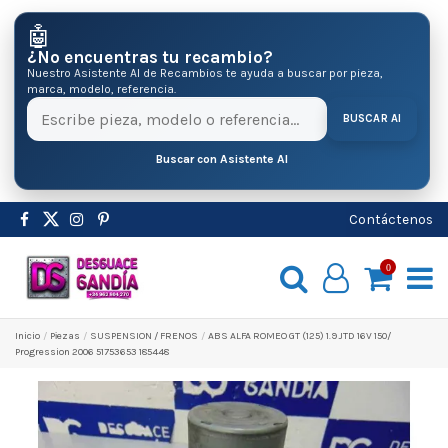
🤖
¿No encuentras tu recambio?
Nuestro Asistente AI de Recambios te ayuda a buscar por pieza,
marca, modelo, referencia.
BUSCAR AI
Buscar con Asistente AI
Contáctenos
0
Inicio
Pіezas
SUSPENSION / FRENOS
ABS ALFA ROMEO GT (125) 1.9 JTD 16V 150/
Progression 2006 51753653 185448