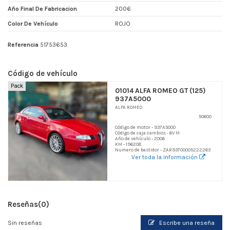
Año Final De Fabricacion
2006
Color De Vehículo
ROJO
Referencia
51753653
Código de vehículo
Pack
01014 ALFA ROMEO GT (125)
937A5000
ALFA ROMEO
50600
Código de motor - 937A5000
Código de caja cambios - 6V M
Año de vehículo - 2006
KM - 196208
Numero de bastidor - ZAR93700005222263
Ver toda la información
Reseñas
(0)
Sin reseñas
Escribe una reseña