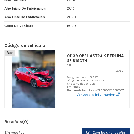
Año Inicio De Fabricacion
2015
Año Final De Fabricacion
2020
Color De Vehículo
ROJO
Código de vehículo
Pack
01139 OPEL ASTRA K BERLINA
5P B16DTH
OPEL
50726
Código de motor - B16DTH
Código de caja cambios - 6V M
Año de vehículo - 2016
KM - 111664
Numero de bastidor - W0LBF6EG9GG060097
Ver toda la información
Reseñas
(0)
Sin reseñas
Escribe una reseña