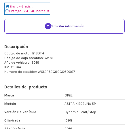
Envio - Gratis !!!
Entrega - 24 - 48 horas !!!
?
Solicitar información
Descripción
Código de motor: B16DTH
Código de caja cambios: 6V M
Año de vehículo: 2016
KM: 111664
Numero de bastidor: W0LBF6EG9GG060097
Detalles del producto
Marca
OPEL
Modelo
ASTRA K BERLINA 5P
Versión De Vehículo
Dynamic Start/Stop
Cilindrada
1598
Año Vehículo
2016