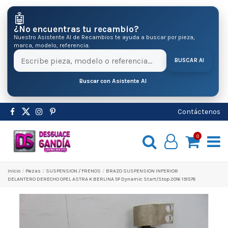
🤖
¿No encuentras tu recambio?
Nuestro Asistente AI de Recambios te ayuda a buscar por pieza,
marca, modelo, referencia.
BUSCAR AI
Buscar con Asistente AI
Contáctenos
0
Inicio
Pіezas
SUSPENSION / FRENOS
BRAZO SUSPENSION INFERIOR
DELANTERO DERECHO OPEL ASTRA K BERLINA 5P Dynamic Start/Stop 2016 191578