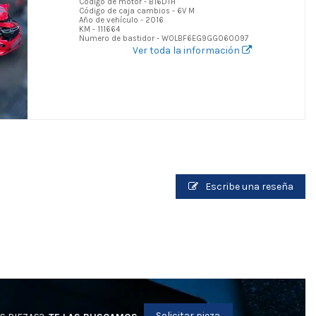
Código de motor - B16DTH
Código de caja cambios - 6V M
Año de vehículo - 2016
KM - 111664
Numero de bastidor - W0LBF6EG9GG060097
Ver toda la información
Escribe una reseña
Solicitar pieza