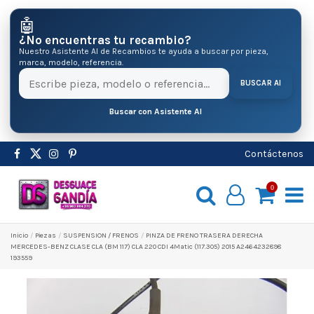
🤖
¿No encuentras tu recambio?
Nuestro Asistente AI de Recambios te ayuda a buscar por pieza,
marca, modelo, referencia.
BUSCAR AI
Buscar con Asistente AI
Contáctenos
0
Inicio
Pіezas
SUSPENSION / FRENOS
PINZA DE FRENO TRASERA DERECHA
MERCEDES-BENZ CLASE CLA (BM 117) CLA 220 CDI 4Matic (117.305) 2015 A2464232898
193559