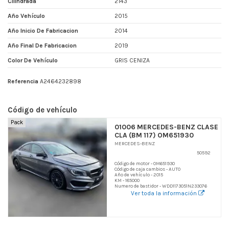
Cilindrada
2143
Año Vehículo
2015
Año Inicio De Fabricacion
2014
Año Final De Fabricacion
2019
Color De Vehículo
GRIS CENIZA
Referencia
A2464232898
Código de vehículo
Pack
01006 MERCEDES-BENZ CLASE
CLA (BM 117) OM651930
MERCEDES-BENZ
50592
Código de motor - OM651930
Código de caja cambios - AUTO
Año de vehículo - 2015
KM - 185000
Numero de bastidor - WDD1173051N233076
Ver toda la información