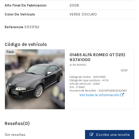
Año Final De Fabricacion
2006
Color De Vehículo
VERDE OSCURO
Referencia
51721792
Código de vehículo
Pack
01465 ALFA ROMEO GT (125)
937A1000
ALFA ROMEO
51057
Código de motor - 937A1000
Código de caja cambios - M 5V
Año de vehículo - 2004
KM - 179547
Numero de bastidor - ZAR93700003242083
Ver toda la información
Reseñas
(0)
Sin reseñas
Escribe una reseña