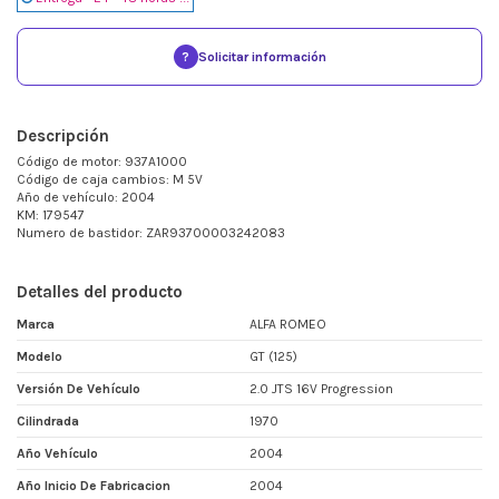
?
Solicitar información
Descripción
Código de motor: 937A1000
Código de caja cambios: M 5V
Año de vehículo: 2004
KM: 179547
Numero de bastidor: ZAR93700003242083
Detalles del producto
Marca
ALFA ROMEO
Modelo
GT (125)
Versión De Vehículo
2.0 JTS 16V Progression
Cilindrada
1970
Año Vehículo
2004
Año Inicio De Fabricacion
2004