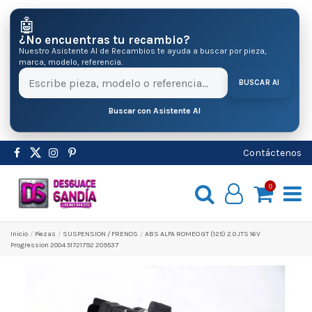
🤖
¿No encuentras tu recambio?
Nuestro Asistente AI de Recambios te ayuda a buscar por pieza,
marca, modelo, referencia.
BUSCAR AI
Buscar con Asistente AI
Contáctenos
0
Inicio
Pіezas
SUSPENSION / FRENOS
ABS ALFA ROMEO GT (125) 2.0 JTS 16V
Progression 2004 51721792 209537