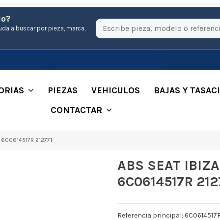
io?
uda a buscar por pieza, marca,
ORIAS
PIEZAS
VEHICULOS
BAJAS Y TASAC
CONTACTAR
7 6C0614517R 212771
ABS SEAT IBIZA 
6C0614517R 212
Referencia principal: 6C0614517