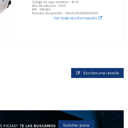
Código de caja cambios - M 5V
Año de vehículo - 2017
KM - 176584
Numero de bastidor - VSSZZZ6JZHR095957
Ver toda la información
Escribe una reseña
Solicitar pieza
S PIEZAS?
TE LAS BUSCAMOS