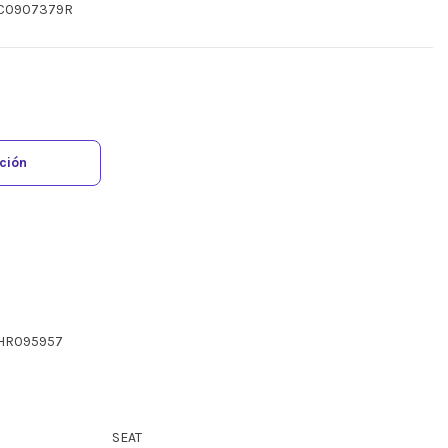
 6C0907379R
ación
ZHR095957
SEAT