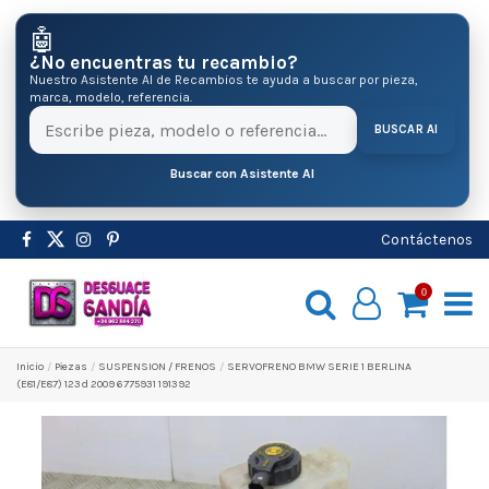
🤖
¿No encuentras tu recambio?
Nuestro Asistente AI de Recambios te ayuda a buscar por pieza,
marca, modelo, referencia.
BUSCAR AI
Buscar con Asistente AI
Contáctenos
0
Inicio
Pіezas
SUSPENSION / FRENOS
SERVOFRENO BMW SERIE 1 BERLINA
(E81/E87) 123d 2009 6775931 191392