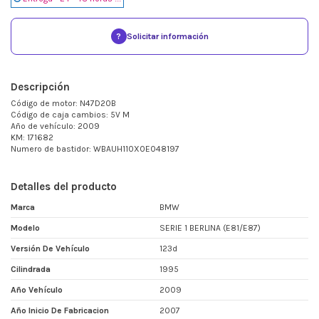
?
Solicitar información
Descripción
Código de motor: N47D20B
Código de caja cambios: 5V M
Año de vehículo: 2009
KM: 171682
Numero de bastidor: WBAUH110X0E048197
Detalles del producto
Marca
BMW
Modelo
SERIE 1 BERLINA (E81/E87)
Versión De Vehículo
123d
Cilindrada
1995
Año Vehículo
2009
Año Inicio De Fabricacion
2007