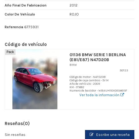
Año Final De Fabricacion
2012
Color De Vehículo
ROJO
Referencia
6775931
Código de vehículo
Pack
01136 BMW SERIE 1 BERLINA
(E81/E87) N47D20B
BMW
50723
Código de motor - N47D20B
Código de caja cambios - 5V M
Año de vehículo - 2009
KM - 171682
Numero de bastidor - WBAUH110X0E048197
Ver toda la información
Reseñas
(0)
Sin reseñas
Escribe una reseña