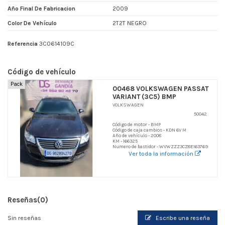
Año Final De Fabricacion
2009
Color De Vehículo
2T2T NEGRO
Referencia
3C0614109C
Código de vehículo
Pack
00468 VOLKSWAGEN PASSAT
VARIANT (3C5) BMP
VOLKSWAGEN
50042
Código de motor - BMP
Código de caja cambios - KDN 6V M
Año de vehículo - 2008
KM - 166325
Numero de bastidor - WVWZZZ3CZ8E163769
Ver toda la información
Reseñas
(0)
Sin reseñas
Escribe una reseña