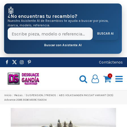
🤖
¿No encuentras tu recambio?
Nuestro Asistente AI de Recambios te ayuda a buscar por pieza,
marca, modelo, referencia.
BUSCAR AI
Buscar con Asistente AI
Contáctenos
0
Inicio
Pіezas
SUSPENSION / FRENOS
ABS VOLKSWAGEN PASSAT VARIANT (3C5)
Advance 2008 3C0614109C 154334