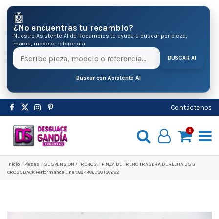
🤖
¿No encuentras tu recambio?
Nuestro Asistente AI de Recambios te ayuda a buscar por pieza,
marca, modelo, referencia.
BUSCAR AI
Buscar con Asistente AI
Contáctenos
0
Inicio
Pіezas
SUSPENSION / FRENOS
PINZA DE FRENO TRASERA DERECHA DS 3
CROSSBACK Performance Line 9824486380 196682