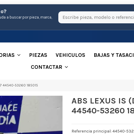
io?
uda a buscar por pieza, marca,
ORIAS
PIEZAS
VEHICULOS
BAJAS Y TASAC
CONTACTAR
07 44540-53260 185015
ABS LEXUS IS (
44540-53260 1
Referencia principal: 44540-53