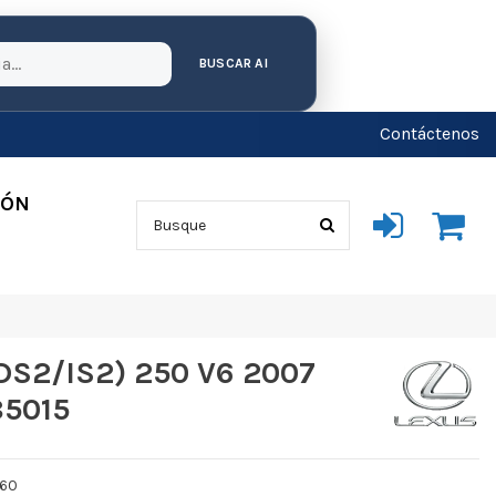
BUSCAR AI
Contáctenos
IÓN
DS2/IS2) 250 V6 2007
85015
260