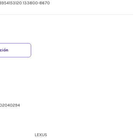
 8954153120 133800-8670
ación
702040294
LEXUS