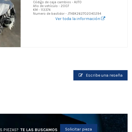
Código de caja cambios - AUTO
Año de vehículo - 2007
KM - 113374
Numero de bastidor - JTHBK262702040294
Ver toda la información
Escribe una reseña
Solicitar pieza
S PIEZAS?
TE LAS BUSCAMOS