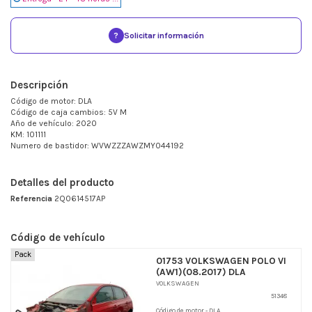
?
Solicitar información
Descripción
Código de motor: DLA
Código de caja cambios: 5V M
Año de vehículo: 2020
KM: 101111
Numero de bastidor: WVWZZZAWZMY044192
Detalles del producto
Referencia
2Q0614517AP
Código de vehículo
Pack
01753 VOLKSWAGEN POLO VI
(AW1)(08.2017) DLA
VOLKSWAGEN
51348
Código de motor - DLA