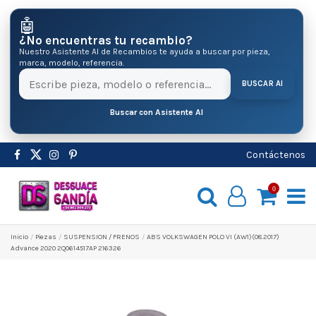
🤖
¿No encuentras tu recambio?
Nuestro Asistente AI de Recambios te ayuda a buscar por pieza,
marca, modelo, referencia.
BUSCAR AI
Buscar con Asistente AI
Contáctenos
0
Inicio
Pіezas
SUSPENSION / FRENOS
ABS VOLKSWAGEN POLO VI (AW1)(08.2017)
Advance 2020 2Q0614517AP 216326