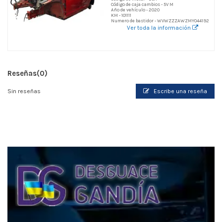
Código de caja cambios - 5V M
Año de vehículo - 2020
KM - 101111
Numero de bastidor - WVWZZZAWZMY044192
Ver toda la información
Reseñas
(0)
Sin reseñas
Escribe una reseña