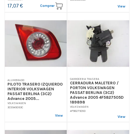
17,07 €
Comprar
View
CARROCERIA TRASERA
ALUMBRADO
CERRADURA MALETERO /
PILOTO TRASERO IZQUIERDO
PORTON VOLKSWAGEN
INTERIOR VOLKSWAGEN
PASSAT BERLINA (3C2)
PASSAT BERLINA (3C2)
Advance 2005 4F5827505D
Advance 2005...
189898
VOLKSWAGEN
VOLKSWAGEN
3C5945093C
4F5827505D
View
View