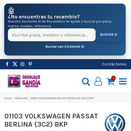
🤖
¿No encuentras tu recambio?
Nuestro Asistente AI de Recambios te ayuda a buscar por pieza,
marca, modelo, referencia.
BUSCAR AI
Buscar con Asistente AI
Contáctenos
0
Inicio
Vehiculos
01103 VOLKSWAGEN PASSAT BERLINA (3C2) BKP
01103 VOLKSWAGEN PASSAT
BERLINA (3C2) BKP