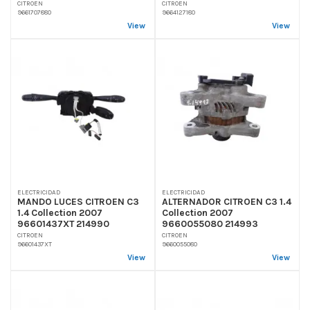
CITROEN
CITROEN
9661707880
9664127180
View
View
ELECTRICIDAD
ELECTRICIDAD
MANDO LUCES CITROEN C3
ALTERNADOR CITROEN C3 1.4
1.4 Collection 2007
Collection 2007
96601437XT 214990
9660055080 214993
CITROEN
CITROEN
96601437XT
9660055080
View
View