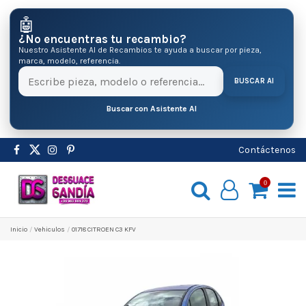
🤖
¿No encuentras tu recambio?
Nuestro Asistente AI de Recambios te ayuda a buscar por pieza,
marca, modelo, referencia.
BUSCAR AI
Buscar con Asistente AI
Contáctenos
0
Inicio
Vehiculos
01718 CITROEN C3 KFV