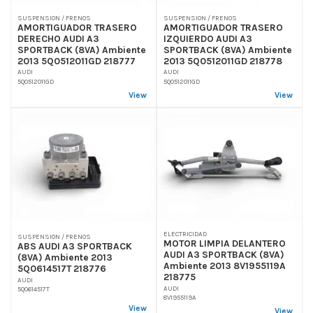
SUSPENSION / FRENOS
SUSPENSION / FRENOS
AMORTIGUADOR TRASERO
AMORTIGUADOR TRASERO
DERECHO AUDI A3
IZQUIERDO AUDI A3
SPORTBACK (8VA) Ambiente
SPORTBACK (8VA) Ambiente
2013 5Q0512011GD 218777
2013 5Q0512011GD 218778
AUDI
AUDI
5Q0512011GD
5Q0512011GD
View
View
ELECTRICIDAD
SUSPENSION / FRENOS
MOTOR LIMPIA DELANTERO
ABS AUDI A3 SPORTBACK
AUDI A3 SPORTBACK (8VA)
(8VA) Ambiente 2013
Ambiente 2013 8V1955119A
5Q0614517T 218776
218775
AUDI
AUDI
5Q0614517T
8V1955119A
View
View