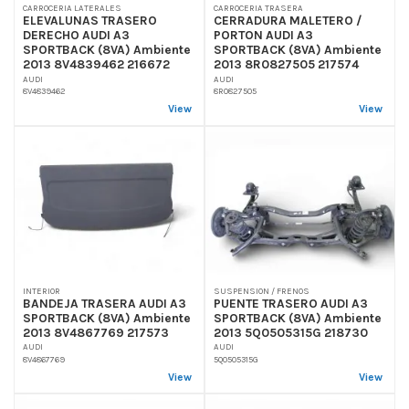
CARROCERIA LATERALES
CARROCERIA TRASERA
ELEVALUNAS TRASERO
CERRADURA MALETERO /
DERECHO AUDI A3
PORTON AUDI A3
SPORTBACK (8VA) Ambiente
SPORTBACK (8VA) Ambiente
2013 8V4839462 216672
2013 8R0827505 217574
AUDI
AUDI
8V4839462
8R0827505
View
View
INTERIOR
SUSPENSION / FRENOS
BANDEJA TRASERA AUDI A3
PUENTE TRASERO AUDI A3
SPORTBACK (8VA) Ambiente
SPORTBACK (8VA) Ambiente
2013 8V4867769 217573
2013 5Q0505315G 218730
AUDI
AUDI
8V4867769
5Q0505315G
View
View