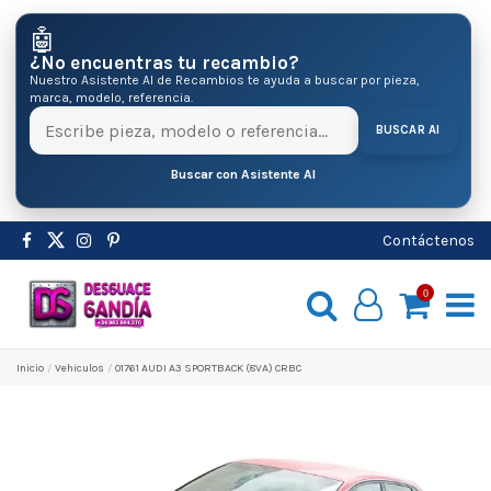
🤖
¿No encuentras tu recambio?
Nuestro Asistente AI de Recambios te ayuda a buscar por pieza,
marca, modelo, referencia.
BUSCAR AI
Buscar con Asistente AI
Contáctenos
0
Inicio
Vehiculos
01761 AUDI A3 SPORTBACK (8VA) CRBC