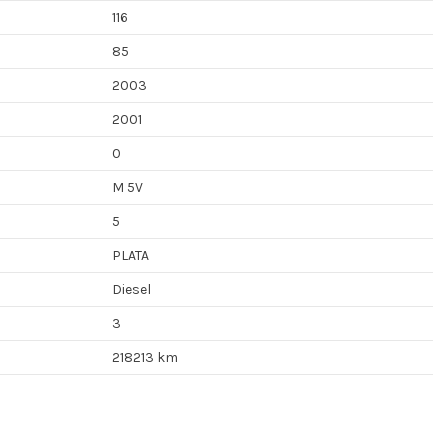
116
85
2003
2001
0
M 5V
5
PLATA
Diesel
3
218213 km