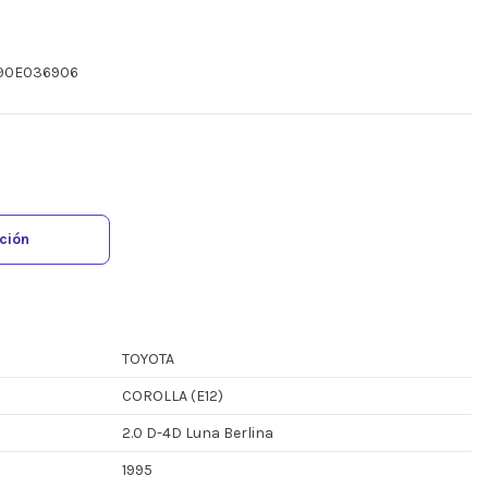
E90E036906
ación
TOYOTA
COROLLA (E12)
2.0 D-4D Luna Berlina
1995