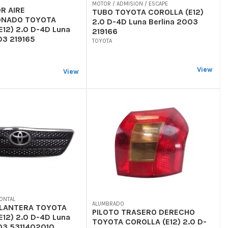
MOTOR / ADMISION / ESCAPE
R AIRE
TUBO TOYOTA COROLLA (E12)
ONADO TOYOTA
2.0 D-4D Luna Berlina 2003
12) 2.0 D-4D Luna
219166
03 219165
TOYOTA
View
View
ONTAL
ALUMBRADO
ELANTERA TOYOTA
PILOTO TRASERO DERECHO
12) 2.0 D-4D Luna
TOYOTA COROLLA (E12) 2.0 D-
003 5311402010