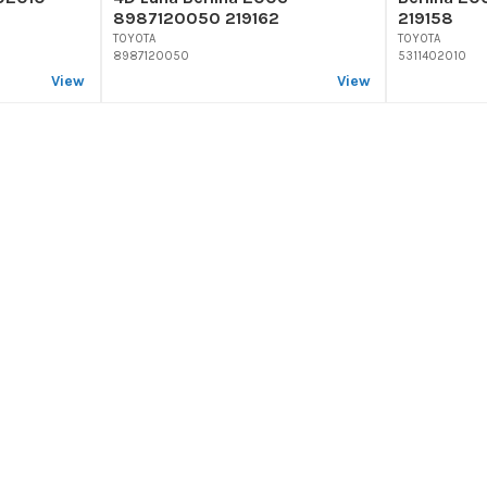
8987120050 219162
219158
TOYOTA
TOYOTA
8987120050
5311402010
View
View