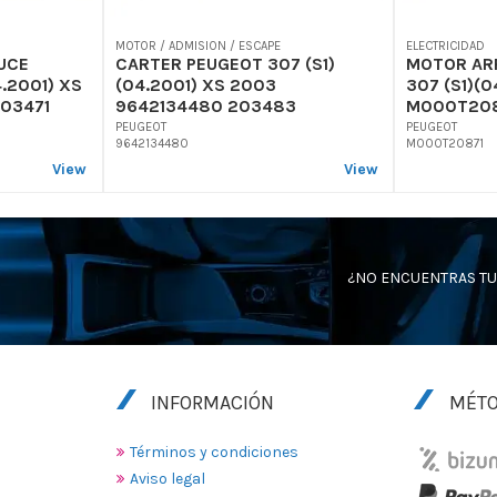
MOTOR / ADMISION / ESCAPE
ELECTRICIDAD
UCE
CARTER PEUGEOT 307 (S1)
MOTOR AR
.2001) XS
(04.2001) XS 2003
307 (S1)(
03471
9642134480 203483
M000T208
PEUGEOT
PEUGEOT
9642134480
M000T20871
View
View
¿NO ENCUENTRAS TU
INFORMACIÓN
MÉTO
Términos y condiciones
Aviso legal