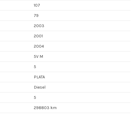
107
79
2003
2001
2004
5V M
5
PLATA
Diesel
5
298803 km