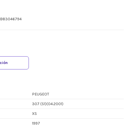
HSB83046794
ación
PEUGEOT
307 (S1)(04.2001)
XS
1997