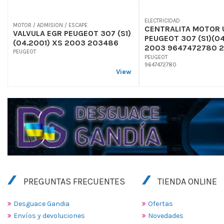
ELECTRICIDAD
MOTOR / ADMISION / ESCAPE
CENTRALITA MOTOR 
VALVULA EGR PEUGEOT 307 (S1)
PEUGEOT 307 (S1)(04
(04.2001) XS 2003 203486
2003 9647472780 2
PEUGEOT
PEUGEOT
9647472780
View
PREGUNTAS FRECUENTES
TIENDA ONLINE
Desguace Gandia
Ofertas
Envíos y devoluciones
Novedades