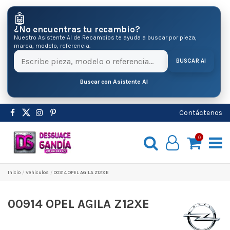
🤖
¿No encuentras tu recambio?
Nuestro Asistente AI de Recambios te ayuda a buscar por pieza,
marca, modelo, referencia.
BUSCAR AI
Buscar con Asistente AI
Contáctenos
0
Inicio
Vehiculos
00914 OPEL AGILA Z12XE
00914 OPEL AGILA Z12XE