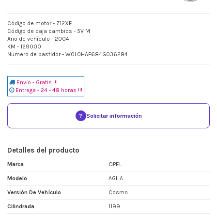
Código de motor - Z12XE
Código de caja cambios - 5V M
Año de vehículo - 2004
KM - 129000
Numero de bastidor - W0L0HAF684G036284
Envio - Gratis !!!
Entrega - 24 - 48 horas !!!
?
Solicitar información
Detalles del producto
Marca
OPEL
Modelo
AGILA
Versión De Vehículo
Cosmo
Cilindrada
1199