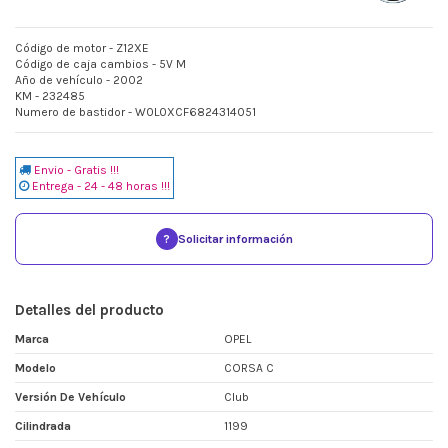
Código de motor - Z12XE
Código de caja cambios - 5V M
Año de vehículo - 2002
KM - 232485
Numero de bastidor - W0L0XCF6824314051
Envio - Gratis !!!
Entrega - 24 - 48 horas !!!
?
Solicitar información
Detalles del producto
Marca
OPEL
Modelo
CORSA C
Versión De Vehículo
Club
Cilindrada
1199