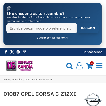
🤖
¿No encuentras tu recambio?
Nuestro Asistente AI de Recambios te ayuda a buscar por pieza,
marca, modelo, referencia.
BUSCAR AI
Buscar con Asistente AI
Contáctenos
0
Inicio
Vehiculos
01087 OPEL CORSA C Z12XE
01087 OPEL CORSA C Z12XE