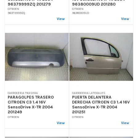
96379999ZQ 201279
96380009UD 201280
CITROEN
CITROEN
96379999ZQ
96380009UD
View
View
CARROCERIA TRASERA
CARROCERIA LATERALES
PARAGOLPES TRASERO
PUERTA DELANTERA
CITROEN C3 1.4 16V
DERECHA CITROEN C3 1.4 16V
SensoDrive X-TR 2004
SensoDrive X-TR 2004
201249
201251
CITROEN
CITROEN
View
View