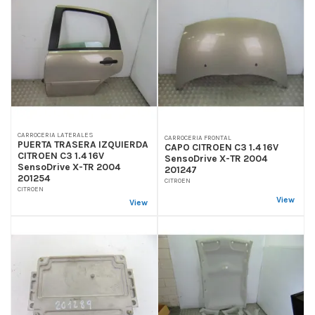
CARROCERIA LATERALES
CARROCERIA FRONTAL
PUERTA TRASERA IZQUIERDA
CAPO CITROEN C3 1.4 16V
CITROEN C3 1.4 16V
SensoDrive X-TR 2004
SensoDrive X-TR 2004
201247
201254
CITROEN
CITROEN
View
View