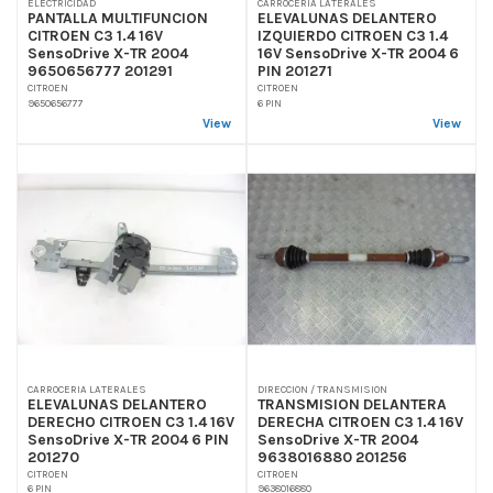
ELECTRICIDAD
CARROCERIA LATERALES
PANTALLA MULTIFUNCION
ELEVALUNAS DELANTERO
CITROEN C3 1.4 16V
IZQUIERDO CITROEN C3 1.4
SensoDrive X-TR 2004
16V SensoDrive X-TR 2004 6
9650656777 201291
PIN 201271
CITROEN
CITROEN
9650656777
6 PIN
View
View
CARROCERIA LATERALES
DIRECCION / TRANSMISION
ELEVALUNAS DELANTERO
TRANSMISION DELANTERA
DERECHO CITROEN C3 1.4 16V
DERECHA CITROEN C3 1.4 16V
SensoDrive X-TR 2004 6 PIN
SensoDrive X-TR 2004
201270
9638016880 201256
CITROEN
CITROEN
6 PIN
9638016880