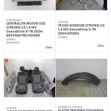
ELECTRICIDAD
INTERIOR
CENTRALITA MOTOR UCE
TECHO INTERIOR CITROEN C3
CITROEN C3 1.4 16V
1.4 16V SensoDrive X-TR
SensoDrive X-TR 2004
2004 201264
9657429780 201289
CITROEN
CITROEN
9657429780
View
View
CARROCERIA TRASERA
INTERIOR
ALETIN TRASERO IZQUIERDO