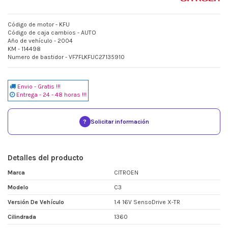
Código de motor - KFU
Código de caja cambios - AUTO
Año de vehículo - 2004
KM - 114498
Numero de bastidor - VF7FLKFUC27135910
Envio - Gratis !!!
Entrega - 24 - 48 horas !!!
?
Solicitar información
Detalles del producto
Marca
CITROEN
Modelo
C3
Versión De Vehículo
1.4 16V SensoDrive X-TR
Cilindrada
1360