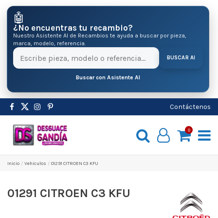
🤖
¿No encuentras tu recambio?
Nuestro Asistente AI de Recambios te ayuda a buscar por pieza,
marca, modelo, referencia.
BUSCAR AI
Buscar con Asistente AI
Contáctenos
0
Inicio
Vehiculos
01291 CITROEN C3 KFU
01291 CITROEN C3 KFU