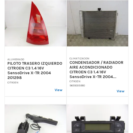
CLIMATIZACION
ALUMBRADO
CONDENSADOR / RADIADOR
PILOTO TRASERO IZQUIERDO
AIRE ACONDICIONADO
CITROEN C3 1.4 16V
CITROEN C3 1.4 16V
SensoDrive X-TR 2004
SensoDrive X-TR 2004...
201298
CITROEN
CITROEN
9655009380
View
View