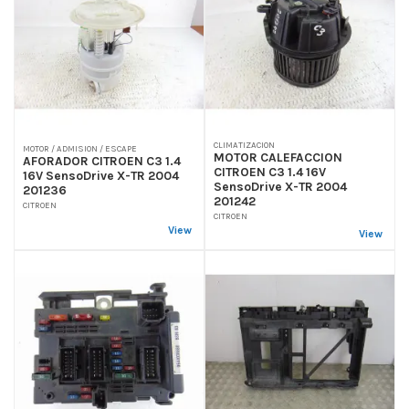
CLIMATIZACION
MOTOR / ADMISION / ESCAPE
MOTOR CALEFACCION
AFORADOR CITROEN C3 1.4
CITROEN C3 1.4 16V
16V SensoDrive X-TR 2004
SensoDrive X-TR 2004
201236
201242
CITROEN
CITROEN
View
View