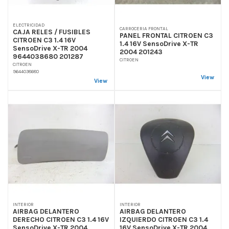
ELECTRICIDAD
CARROCERIA FRONTAL
CAJA RELES / FUSIBLES
PANEL FRONTAL CITROEN C3
CITROEN C3 1.4 16V
1.4 16V SensoDrive X-TR
SensoDrive X-TR 2004
2004 201243
9644038680 201287
CITROEN
CITROEN
9644038680
View
View
INTERIOR
INTERIOR
AIRBAG DELANTERO
AIRBAG DELANTERO
DERECHO CITROEN C3 1.4 16V
IZQUIERDO CITROEN C3 1.4
SensoDrive X-TR 2004
16V SensoDrive X-TR 2004