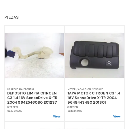
PIEZAS
CARROCERIA FRONTAL
MOTOR / ADMISION / ESCAPE
DEPOSITO LIMPIA CITROEN
TAPA MOTOR CITROEN C3 1.4
C3 1.4 16V SensoDrive X-TR
16V SensoDrive X-TR 2004
2004 9642546080 201237
9648443480 201301
CITROEN
CITROEN
9642546080
9648443480
View
View