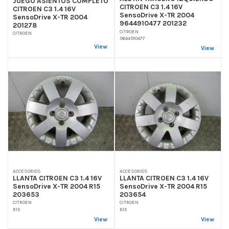
JUEGO ASIENTOS COMPLETO
CITROEN C3 1.4 16V
CITROEN C3 1.4 16V
SensoDrive X-TR 2004
SensoDrive X-TR 2004
9644910477 201232
201278
CITROEN
CITROEN
9644910477
View
View
ACCESORIOS
ACCESORIOS
LLANTA CITROEN C3 1.4 16V
LLANTA CITROEN C3 1.4 16V
SensoDrive X-TR 2004 R15
SensoDrive X-TR 2004 R15
203653
203654
CITROEN
CITROEN
R15
R15
View
View