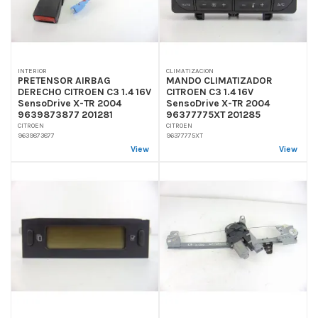
INTERIOR
CLIMATIZACION
PRETENSOR AIRBAG
MANDO CLIMATIZADOR
DERECHO CITROEN C3 1.4 16V
CITROEN C3 1.4 16V
SensoDrive X-TR 2004
SensoDrive X-TR 2004
9639873877 201281
96377775XT 201285
CITROEN
CITROEN
9639873877
96377775XT
View
View