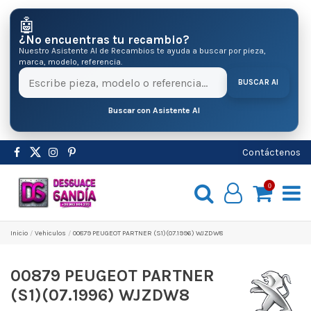
🤖
¿No encuentras tu recambio?
Nuestro Asistente AI de Recambios te ayuda a buscar por pieza,
marca, modelo, referencia.
BUSCAR AI
Buscar con Asistente AI
Contáctenos
0
Inicio
Vehiculos
00879 PEUGEOT PARTNER (S1)(07.1996) WJZDW8
00879 PEUGEOT PARTNER
(S1)(07.1996) WJZDW8