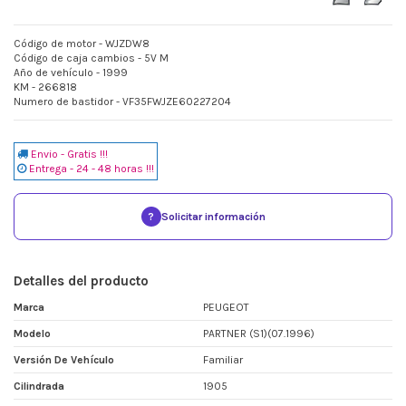
Código de motor - WJZDW8
Código de caja cambios - 5V M
Año de vehículo - 1999
KM - 266818
Numero de bastidor - VF35FWJZE60227204
Envio - Gratis !!!
Entrega - 24 - 48 horas !!!
?
Solicitar información
Detalles del producto
Marca
PEUGEOT
Modelo
PARTNER (S1)(07.1996)
Versión De Vehículo
Familiar
Cilindrada
1905