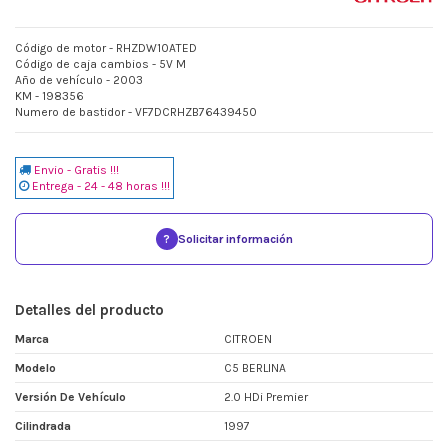
Código de motor - RHZDW10ATED
Código de caja cambios - 5V M
Año de vehículo - 2003
KM - 198356
Numero de bastidor - VF7DCRHZB76439450
Envio - Gratis !!!
Entrega - 24 - 48 horas !!!
?
Solicitar información
Detalles del producto
Marca
CITROEN
Modelo
C5 BERLINA
Versión De Vehículo
2.0 HDi Premier
Cilindrada
1997