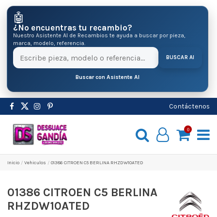
🤖
¿No encuentras tu recambio?
Nuestro Asistente AI de Recambios te ayuda a buscar por pieza,
marca, modelo, referencia.
BUSCAR AI
Buscar con Asistente AI
Contáctenos
0
Inicio
Vehiculos
01386 CITROEN C5 BERLINA RHZDW10ATED
01386 CITROEN C5 BERLINA
RHZDW10ATED