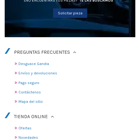
¿NO ENCUENTRAS TUS PIEZAS?
TE LAS BUSCAMOS
Solicitar pieza
PREGUNTAS FRECUENTES
Desguace Gandia
Envíos y devoluciones
Pago seguro
Contáctenos
Mapa del sitio
TIENDA ONLINE
Ofertas
Novedades