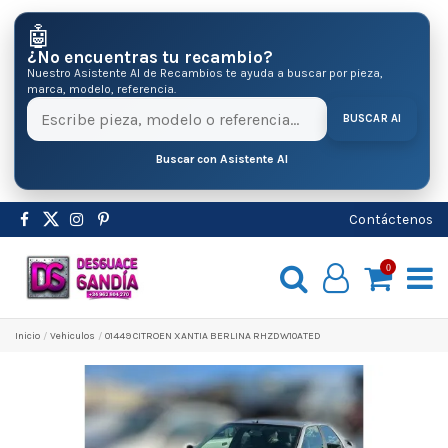
🤖
¿No encuentras tu recambio?
Nuestro Asistente AI de Recambios te ayuda a buscar por pieza,
marca, modelo, referencia.
BUSCAR AI
Buscar con Asistente AI
Contáctenos
0
Inicio
Vehiculos
01449 CITROEN XANTIA BERLINA RHZDW10ATED