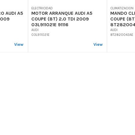
ELECTRICIDAD
CLIMATIZACION
O AUDI A5
MOTOR ARRANQUE AUDI A5
MANDO CLI
2009
COUPE (8T) 2.0 TDI 2009
COUPE (8T
03L911021E 91116
8T282004
AUDI
AUDI
03L911021E
8T2820043AE
View
View