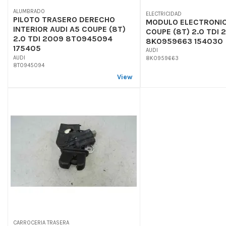
ALUMBRADO
ELECTRICIDAD
PILOTO TRASERO DERECHO
MODULO ELECTRONIC
INTERIOR AUDI A5 COUPE (8T)
COUPE (8T) 2.0 TDI 
2.0 TDI 2009 8T0945094
8K0959663 154030
175405
AUDI
AUDI
8K0959663
8T0945094
View
CARROCERIA TRASERA