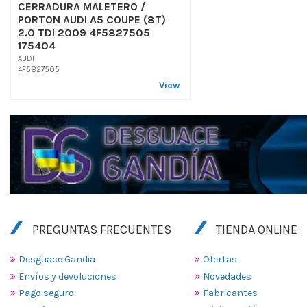
CERRADURA MALETERO /
PORTON AUDI A5 COUPE (8T)
2.0 TDI 2009 4F5827505
175404
AUDI
4F5827505
View
PREGUNTAS FRECUENTES
TIENDA ONLINE
Desguace Gandia
Ofertas
Envíos y devoluciones
Novedades
Pago seguro
Fabricantes