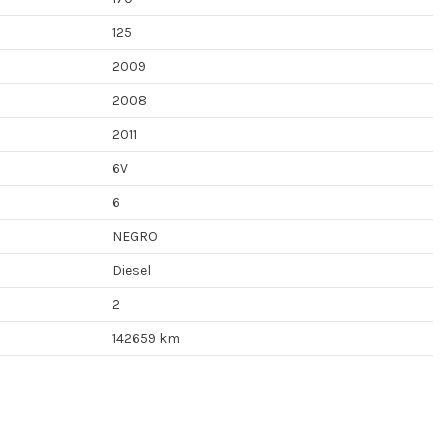
125
2009
2008
2011
6V
6
NEGRO
Diesel
2
142659 km