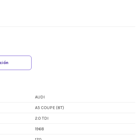
ación
AUDI
A5 COUPE (8T)
2.0 TDI
1968
170