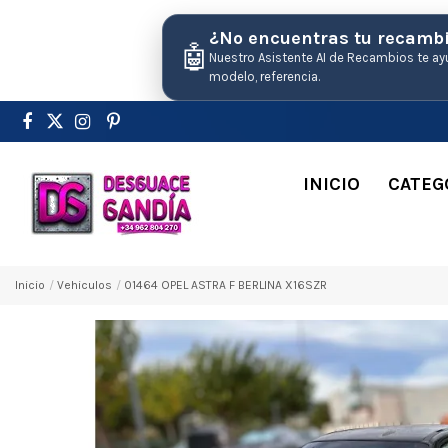
¿No encuentras tu recamb
🤖
Nuestro Asistente AI de Recambios te ay
modelo, referencia.
INICIO
CATEG
Inicio
Vehiculos
01464 OPEL ASTRA F BERLINA X16SZR