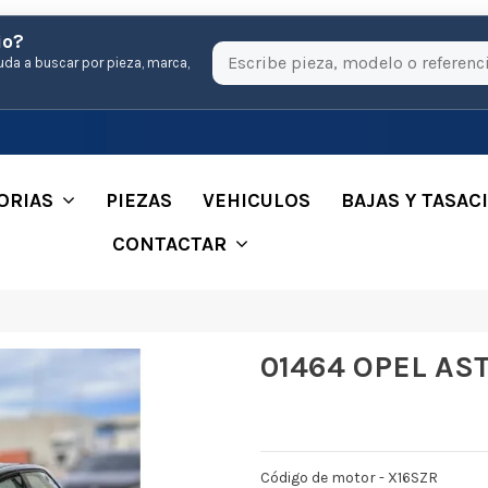
io?
uda a buscar por pieza, marca,
ORIAS
PIEZAS
VEHICULOS
BAJAS Y TASAC
CONTACTAR
01464 OPEL AS
Código de motor - X16SZR