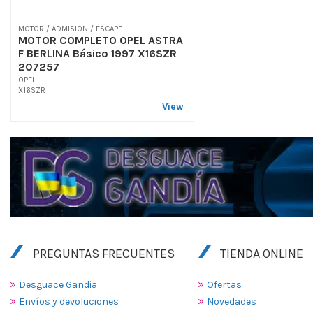
MOTOR / ADMISION / ESCAPE
MOTOR COMPLETO OPEL ASTRA
F BERLINA Básico 1997 X16SZR
207257
OPEL
X16SZR
View
PREGUNTAS FRECUENTES
TIENDA ONLINE
Desguace Gandia
Ofertas
Envíos y devoluciones
Novedades