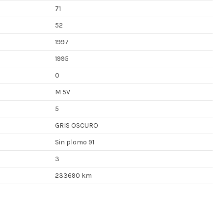
71
52
1997
1995
0
M 5V
5
GRIS OSCURO
Sin plomo 91
3
233690 km