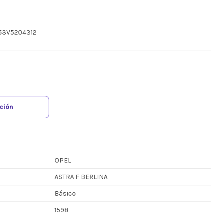
053V5204312
ación
OPEL
ASTRA F BERLINA
Básico
1598