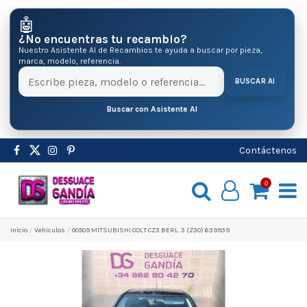
🤖
¿No encuentras tu recambio?
Nuestro Asistente AI de Recambios te ayuda a buscar por pieza,
marca, modelo, referencia.
BUSCAR AI
Buscar con Asistente AI
Contáctenos
0
Inicio
Vehiculos
00509 MITSUBISHI COLT CZ3 BERL. 3 (Z30) 639939