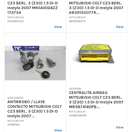
CZ3 BERL. 3 (Z30) 1.5 DI-D
MITSUBISHI COLT CZ3 BERL.
Instyle 2007 MN140024ZZ
3 (Z30) 1.5 DI-D Instyle 2007
172734
A6391530779...
MITSUBISHI
MITSUBISHI
MN140024ZZ
A6391530779
View
View
INTERIOR
CENTRALITA AIRBAG
MITSUBISHI COLT CZ3 BERL.
ACCESORIOS
ANTIRROBO / LLAVE
3 (Z30) 1.5 DI-D Instyle 2007
CONTACTO MITSUBISHI COLT
MR587416DPB...
CZ3 BERL. 3 (Z30) 1.5 DI-D
MITSUBISHI
Instyle 2007...
MR587416DPB
MITSUBISHI
MR587813
View
View