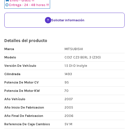
Envio - Gratis !!!
Entrega - 24 - 48 horas !!!
?
Solicitar información
Detalles del producto
Marca
MITSUBISHI
Modelo
COLT CZ3 BERL. 3 (Z30)
Versión De Vehículo
1.5 DI-D Instyle
Cilindrada
1493
Potencia De Motor CV
95
Potencia De Motor KW
70
Año Vehículo
2007
Año Inicio De Fabricacion
2005
Año Final De Fabricacion
2006
Referencia De Caja Cambios
5V M