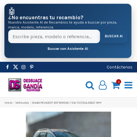
🤖
¿No encuentras tu recambio?
Nuestro Asistente AI de Recambios te ayuda a buscar por pieza,
marca, modelo, referencia.
BUSCAR AI
Buscar con Asistente AI
Contáctenos
0
Inicio
Vehiculos
01440 PEUGEOT 307 BREAK / SW (S1)(04.2002) 9HY