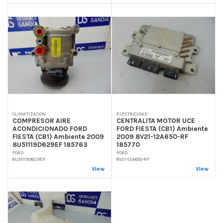
CLIMATIZACION
ELECTRICIDAD
COMPRESOR AIRE
CENTRALITA MOTOR UCE
ACONDICIONADO FORD
FORD FIESTA (CB1) Ambiente
FIESTA (CB1) Ambiente 2009
2009 8V21-12A650-RF
8U51119D629EF 185763
185770
FORD
FORD
8U51119D629EF
8V21-12A650-RF
View
View