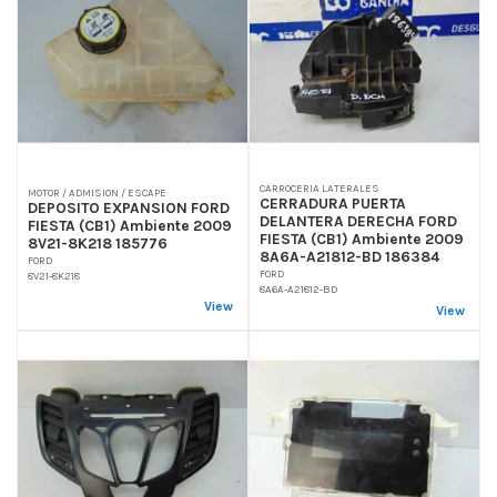
CARROCERIA LATERALES
MOTOR / ADMISION / ESCAPE
CERRADURA PUERTA
DEPOSITO EXPANSION FORD
DELANTERA DERECHA FORD
FIESTA (CB1) Ambiente 2009
FIESTA (CB1) Ambiente 2009
8V21-8K218 185776
8A6A-A21812-BD 186384
FORD
FORD
8V21-8K218
8A6A-A21812-BD
View
View