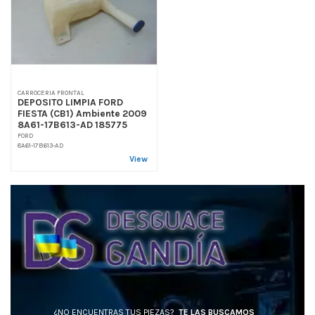
CARROCERIA FRONTAL
DEPOSITO LIMPIA FORD
FIESTA (CB1) Ambiente 2009
8A61-17B613-AD 185775
FORD
8A61-17B613-AD
View
¿NO ENCUENTRAS TUS PIEZAS?
TE LAS BUSCAMOS