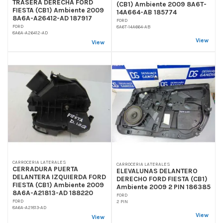
TRASERA DERECHA FORD
(CB1) Ambiente 2009 8A6T-
FIESTA (CB1) Ambiente 2009
14A664-AB 185774
8A6A-A26412-AD 187917
FORD
FORD
8A6T-14A664-AB
8A6A-A26412-AD
View
View
CARROCERIA LATERALES
CARROCERIA LATERALES
CERRADURA PUERTA
ELEVALUNAS DELANTERO
DELANTERA IZQUIERDA FORD
DERECHO FORD FIESTA (CB1)
FIESTA (CB1) Ambiente 2009
Ambiente 2009 2 PIN 186385
8A6A-A21813-AD 188220
FORD
FORD
2 PIN
8A6A-A21813-AD
View
View