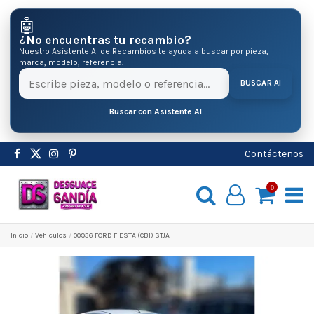
🤖
¿No encuentras tu recambio?
Nuestro Asistente AI de Recambios te ayuda a buscar por pieza,
marca, modelo, referencia.
BUSCAR AI
Buscar con Asistente AI
Contáctenos
0
Inicio
Vehiculos
00936 FORD FIESTA (CB1) STJA