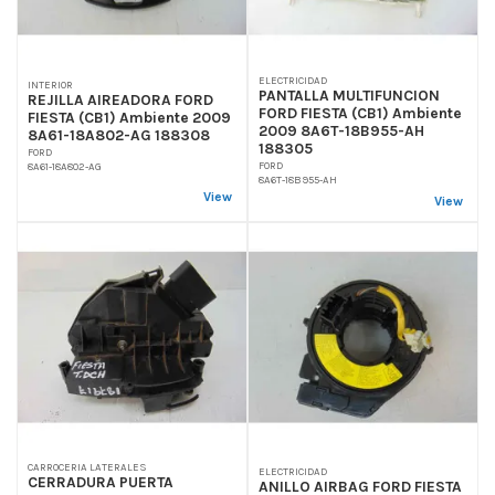
ELECTRICIDAD
INTERIOR
PANTALLA MULTIFUNCION
REJILLA AIREADORA FORD
FORD FIESTA (CB1) Ambiente
FIESTA (CB1) Ambiente 2009
2009 8A6T-18B955-AH
8A61-18A802-AG 188308
188305
FORD
FORD
8A61-18A802-AG
8A6T-18B955-AH
View
View
CARROCERIA LATERALES
ELECTRICIDAD
CERRADURA PUERTA
ANILLO AIRBAG FORD FIESTA