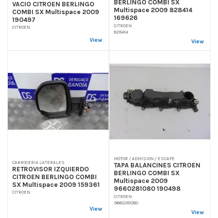
BERLINGO COMBI SX
VACIO CITROEN BERLINGO
Multispace 2009 828414
COMBI SX Multispace 2009
169626
190497
CITROEN
CITROEN
828414
View
View
MOTOR / ADMISION / ESCAPE
CARROCERIA LATERALES
TAPA BALANCINES CITROEN
RETROVISOR IZQUIERDO
BERLINGO COMBI SX
CITROEN BERLINGO COMBI
Multispace 2009
SX Multispace 2009 159361
9660281080 190498
CITROEN
CITROEN
9660281080
View
View