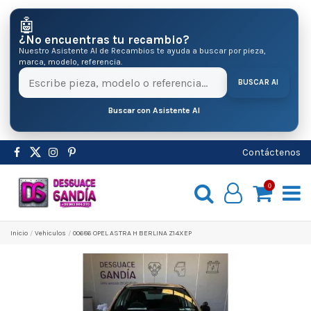
🤖
¿No encuentras tu recambio?
Nuestro Asistente AI de Recambios te ayuda a buscar por pieza,
marca, modelo, referencia.
BUSCAR AI
Buscar con Asistente AI
Contáctenos
0
Inicio
Vehiculos
00686 OPEL ASTRA H BERLINA Z14XEP