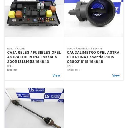
ELECTRICIDAD
MOTOR / ADMISION / ESCAPE
CAJA RELES / FUSIBLES OPEL
CAUDALIMETRO OPEL ASTRA
ASTRA H BERLINA Essentia
H BERLINA Essentia 2005
2005 13181658 164943
0280218119 164948
OPEL
OPEL
13181658
0280218119
View
View