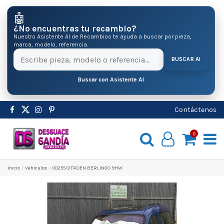
🤖
¿No encuentras tu recambio?
Nuestro Asistente AI de Recambios te ayuda a buscar por pieza,
marca, modelo, referencia.
BUSCAR AI
Buscar con Asistente AI
Contáctenos
0
Inicio
Vehiculos
00255 CITROEN BERLINGO 9HW