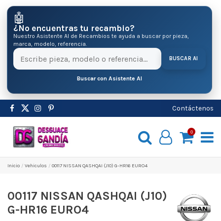
🤖
¿No encuentras tu recambio?
Nuestro Asistente AI de Recambios te ayuda a buscar por pieza,
marca, modelo, referencia.
BUSCAR AI
Buscar con Asistente AI
Contáctenos
0
Inicio
Vehiculos
00117 NISSAN QASHQAI (J10) G-HR16 EURO4
00117 NISSAN QASHQAI (J10)
G-HR16 EURO4