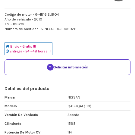
Código de motor - G-HR16 EURO4
Año de vehículo - 2010
KM - 106200
Numero de bastidor - SJNFAAJ10U2006928
Envio - Gratis !!!
Entrega - 24 - 48 horas !!!
?
Solicitar información
Detalles del producto
Marca
NISSAN
Modelo
QASHQAI (J10)
Versión De Vehículo
Acenta
Cilindrada
1598
Potencia De Motor CV
114