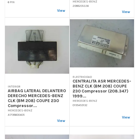
MERCEDES-BENZ
6 PIN
2088201226
View
View
ELECTRICIDAD
CENTRALITA ASR MERCEDES-
BENZ CLK (BM 208) COUPE
INTERIOR
AIRBAG LATERAL DELANTERO
230 Compressor (208.347)
DERECHO MERCEDES-BENZ
1999...
CLK (BM 208) COUPE 230
MERCEDES-BENZ
Compressor...
0195453132
MERCEDES-BENZ
A1708600405
View
View