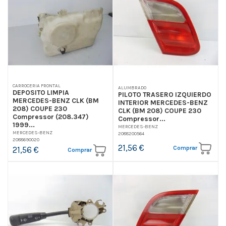
CARROCERIA FRONTAL
ALUMBRADO
DEPOSITO LIMPIA
PILOTO TRASERO IZQUIERDO
MERCEDES-BENZ CLK (BM
INTERIOR MERCEDES-BENZ
208) COUPE 230
CLK (BM 208) COUPE 230
Compressor (208.347)
Compressor...
1999...
MERCEDES-BENZ
MERCEDES-BENZ
2088200564
2088690020
21,56 €
Comprar
21,56 €
Comprar