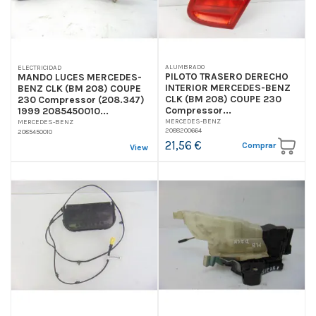
ALUMBRADO
ELECTRICIDAD
PILOTO TRASERO DERECHO
MANDO LUCES MERCEDES-
INTERIOR MERCEDES-BENZ
BENZ CLK (BM 208) COUPE
CLK (BM 208) COUPE 230
230 Compressor (208.347)
Compressor...
1999 2085450010...
MERCEDES-BENZ
MERCEDES-BENZ
2088200664
2085450010
21,56 €
Comprar
View