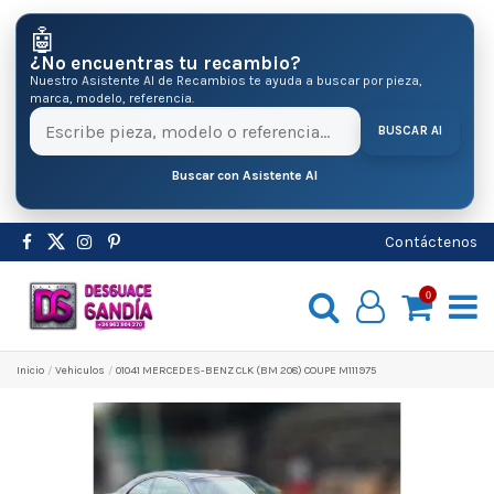
🤖
¿No encuentras tu recambio?
Nuestro Asistente AI de Recambios te ayuda a buscar por pieza,
marca, modelo, referencia.
BUSCAR AI
Buscar con Asistente AI
Contáctenos
0
Inicio
Vehiculos
01041 MERCEDES-BENZ CLK (BM 208) COUPE M111975