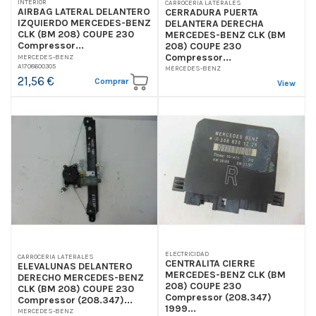
INTERIOR
CARROCERIA LATERALES
AIRBAG LATERAL DELANTERO
CERRADURA PUERTA
IZQUIERDO MERCEDES-BENZ
DELANTERA DERECHA
CLK (BM 208) COUPE 230
MERCEDES-BENZ CLK (BM
Compressor...
208) COUPE 230
Compressor...
MERCEDES-BENZ
A1708600305
MERCEDES-BENZ
21,56 €
Comprar
View
ELECTRICIDAD
CARROCERIA LATERALES
CENTRALITA CIERRE
ELEVALUNAS DELANTERO
MERCEDES-BENZ CLK (BM
DERECHO MERCEDES-BENZ
208) COUPE 230
CLK (BM 208) COUPE 230
Compressor (208.347)
Compressor (208.347)...
1999...
MERCEDES-BENZ