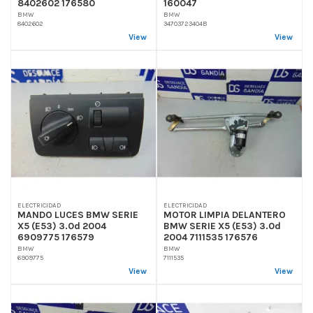
8402602 176580
160047
BMW
BMW
8402602
34703723404B
View
View
ELECTRICIDAD
ELECTRICIDAD
MANDO LUCES BMW SERIE
MOTOR LIMPIA DELANTERO
X5 (E53) 3.0d 2004
BMW SERIE X5 (E53) 3.0d
6909775 176579
2004 7111535 176576
BMW
BMW
6909775
7111535
View
View