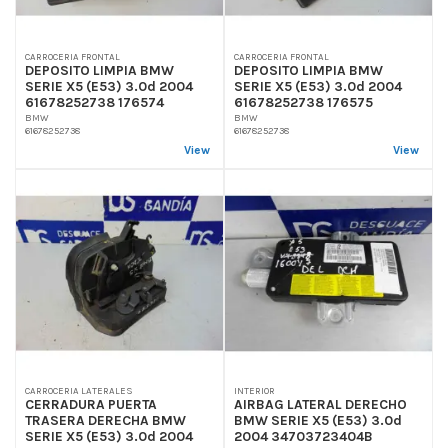
CARROCERIA FRONTAL
CARROCERIA FRONTAL
DEPOSITO LIMPIA BMW
DEPOSITO LIMPIA BMW
SERIE X5 (E53) 3.0d 2004
SERIE X5 (E53) 3.0d 2004
61678252738 176574
61678252738 176575
BMW
BMW
61678252738
61678252738
View
View
CARROCERIA LATERALES
INTERIOR
CERRADURA PUERTA
AIRBAG LATERAL DERECHO
TRASERA DERECHA BMW
BMW SERIE X5 (E53) 3.0d
SERIE X5 (E53) 3.0d 2004
2004 34703723404B