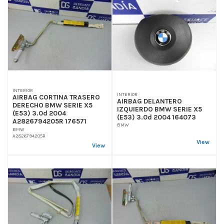
INTERIOR
INTERIOR
AIRBAG CORTINA TRASERO
AIRBAG DELANTERO
DERECHO BMW SERIE X5
IZQUIERDO BMW SERIE X5
(E53) 3.0d 2004
(E53) 3.0d 2004 164073
A2826794205R 176571
BMW
BMW
A2826794205R
View
View