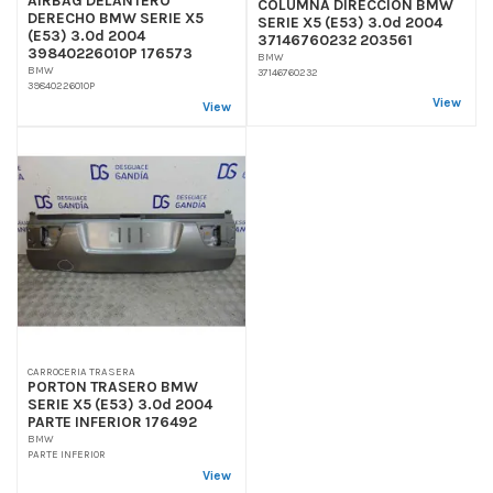
COLUMNA DIRECCION BMW
DERECHO BMW SERIE X5
SERIE X5 (E53) 3.0d 2004
(E53) 3.0d 2004
37146760232 203561
39840226010P 176573
BMW
BMW
37146760232
39840226010P
View
View
CARROCERIA TRASERA
PORTON TRASERO BMW
SERIE X5 (E53) 3.0d 2004
PARTE INFERIOR 176492
BMW
PARTE INFERIOR
View