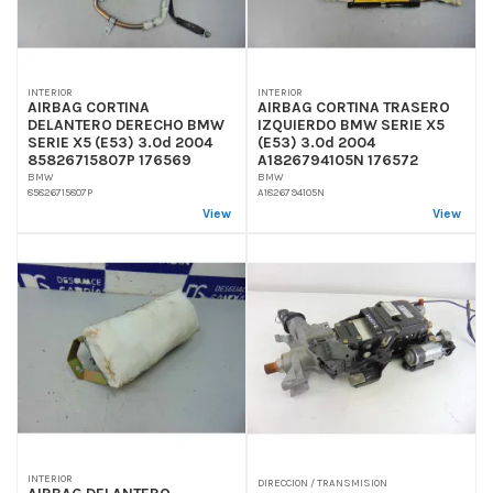
INTERIOR
INTERIOR
AIRBAG CORTINA
AIRBAG CORTINA TRASERO
DELANTERO DERECHO BMW
IZQUIERDO BMW SERIE X5
SERIE X5 (E53) 3.0d 2004
(E53) 3.0d 2004
85826715807P 176569
A1826794105N 176572
BMW
BMW
85826715807P
A1826794105N
View
View
INTERIOR
DIRECCION / TRANSMISION
AIRBAG DELANTERO