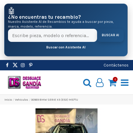
🤖
¿No encuentras tu recambio?
Nuestro Asistente AI de Recambios te ayuda a buscar por pieza,
marca, modelo, referencia.
BUSCAR AI
Buscar con Asistente AI
Contáctenos
0
Inicio
Vehiculos
00589 BMW SERIE X5 (E53) M57TU